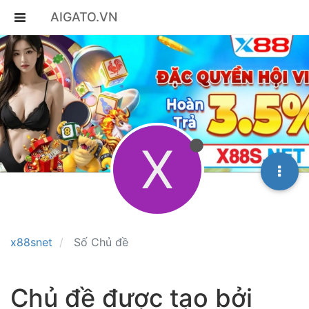
AIGATO.VN
X
x88snet
Số Chủ đề
Chủ đề được tạo bởi