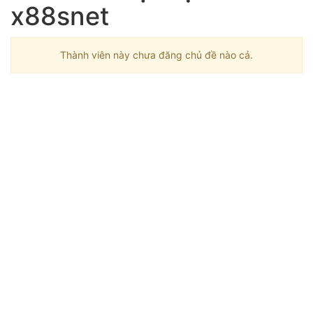
x88snet
Thành viên này chưa đăng chủ đề nào cả.