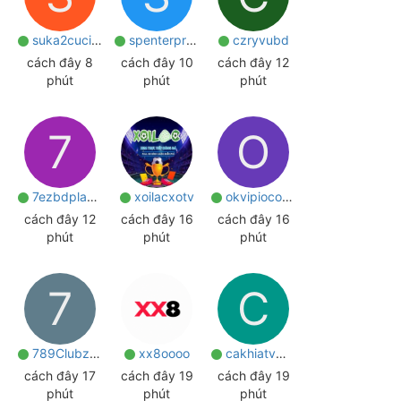
suka2cucionline
spenterprisein
czryvubd
cách đây 8
cách đây 10
cách đây 12
phút
phút
phút
7
O
7ezbdplaynet1
xoilacxotv
okvipiocom1
cách đây 12
cách đây 16
cách đây 16
phút
phút
phút
7
C
789Clubzbaby1vn
xx8oooo
cakhiatvwork
cách đây 17
cách đây 19
cách đây 19
phút
phút
phút