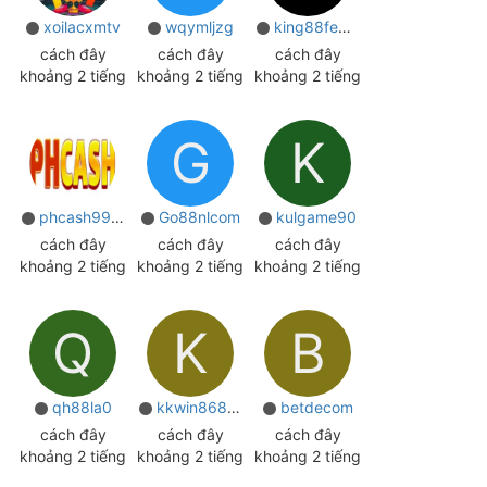
xoilacxmtv
wqymljzg
king88feedback
cách đây
cách đây
cách đây
khoảng 2 tiếng
khoảng 2 tiếng
khoảng 2 tiếng
G
K
phcash99ph
Go88nlcom
kulgame90
cách đây
cách đây
cách đây
khoảng 2 tiếng
khoảng 2 tiếng
khoảng 2 tiếng
Q
K
B
qh88la0
kkwin8686com
betdecom
cách đây
cách đây
cách đây
khoảng 2 tiếng
khoảng 2 tiếng
khoảng 2 tiếng