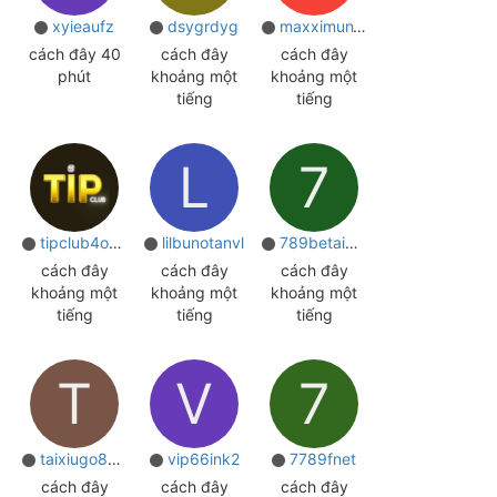
xyieaufz
dsygrdyg
maxximun122
cách đây 40
cách đây
cách đây
phút
khoảng một
khoảng một
tiếng
tiếng
L
7
tipclub4orgvn
lilbunotanvl
789betaionline1
cách đây
cách đây
cách đây
khoảng một
khoảng một
khoảng một
tiếng
tiếng
tiếng
T
V
7
taixiugo88org
vip66ink2
7789fnet
cách đây
cách đây
cách đây