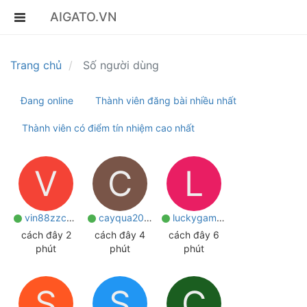
AIGATO.VN
Trang chủ
Số người dùng
Đang online
Thành viên đăng bài nhiều nhất
Thành viên có điểm tín nhiệm cao nhất
V
C
L
vin88zzcom
cayqua2000
luckygameph1org
cách đây 2
cách đây 4
cách đây 6
phút
phút
phút
S
S
C