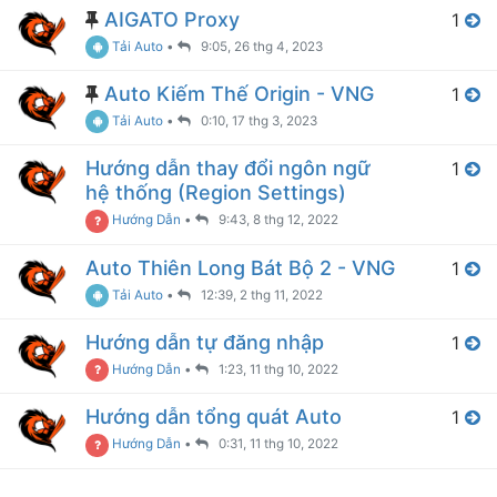
AIGATO Proxy
1
Tải Auto
•
9:05, 26 thg 4, 2023
Auto Kiếm Thế Origin - VNG
1
Tải Auto
•
0:10, 17 thg 3, 2023
Hướng dẫn thay đổi ngôn ngữ
1
hệ thống (Region Settings)
Hướng Dẫn
•
9:43, 8 thg 12, 2022
Auto Thiên Long Bát Bộ 2 - VNG
1
Tải Auto
•
12:39, 2 thg 11, 2022
Hướng dẫn tự đăng nhập
1
Hướng Dẫn
•
1:23, 11 thg 10, 2022
Hướng dẫn tổng quát Auto
1
Hướng Dẫn
•
0:31, 11 thg 10, 2022