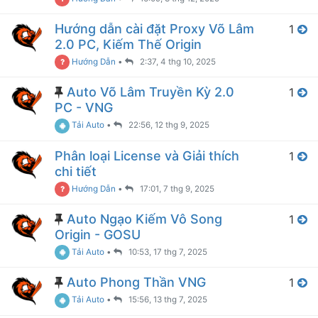
Hướng dẫn cài đặt Proxy Võ Lâm
1
2.0 PC, Kiếm Thế Origin
Hướng Dẫn
•
2:37, 4 thg 10, 2025
Auto Võ Lâm Truyền Kỳ 2.0
1
PC - VNG
Tải Auto
•
22:56, 12 thg 9, 2025
Phân loại License và Giải thích
1
chi tiết
Hướng Dẫn
•
17:01, 7 thg 9, 2025
Auto Ngạo Kiếm Vô Song
1
Origin - GOSU
Tải Auto
•
10:53, 17 thg 7, 2025
Auto Phong Thần VNG
1
Tải Auto
•
15:56, 13 thg 7, 2025