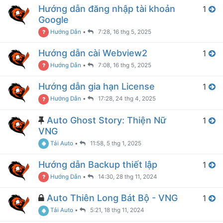
Hướng dẫn đăng nhập tài khoản
1
Google
Hướng Dẫn
•
7:28, 16 thg 5, 2025
Hướng dẫn cài Webview2
1
Hướng Dẫn
•
7:08, 16 thg 5, 2025
Hướng dẫn gia hạn License
1
Hướng Dẫn
•
17:28, 24 thg 4, 2025
Auto Ghost Story: Thiện Nữ
1
VNG
Tải Auto
•
11:58, 5 thg 1, 2025
Hướng dẫn Backup thiết lập
1
Hướng Dẫn
•
14:30, 28 thg 11, 2024
Auto Thiên Long Bát Bộ - VNG
1
Tải Auto
•
5:21, 18 thg 11, 2024