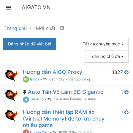
AIGATO.VN
Trang chủ
Mới nhất
Đăng nhập để viết bài
Tất cả chuyên mục
Toàn bộ chủ đề
Hướng dẫn AIGO Proxy
1327
Blogs
•
cách đây khoảng 5 tiếng
Auto Tân Võ Lâm 3D Gigantic
1
Tải Auto
•
cách đây khoảng 14 tiếng
Hướng dẫn thiết lập RAM ảo
1
(Virtual Memory) để tối ưu chạy
nhiều game
Hướng Dẫn
•
16:09, 3 thg 12, 2025