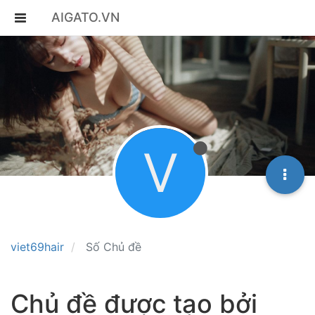
AIGATO.VN
V
viet69hair
Số Chủ đề
Chủ đề được tạo bởi