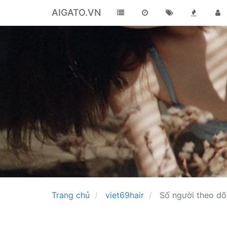
AIGATO.VN
Trang chủ
viet69hair
Số người theo dõ