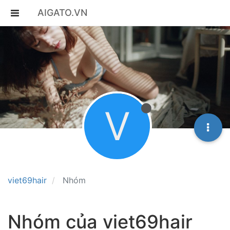
AIGATO.VN
V
viet69hair
Nhóm
Nhóm của viet69hair