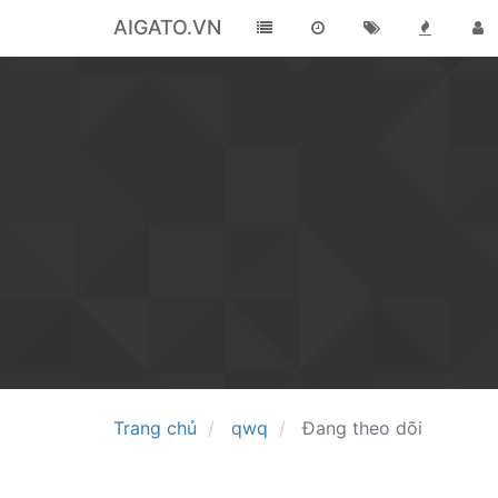
AIGATO.VN
Trang chủ
qwq
Đang theo dõi