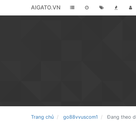
AIGATO.VN
Trang chủ
go88vvuscom1
Đang theo d