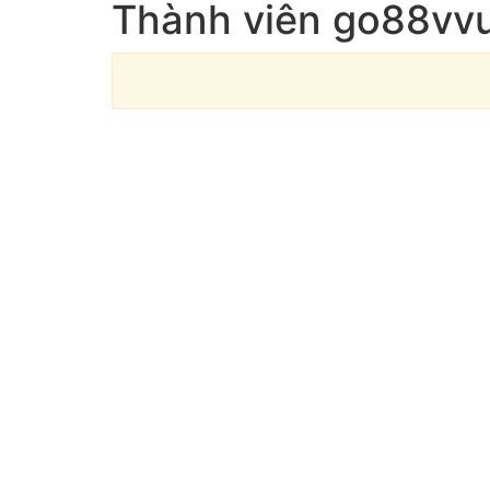
Thành viên go88vv