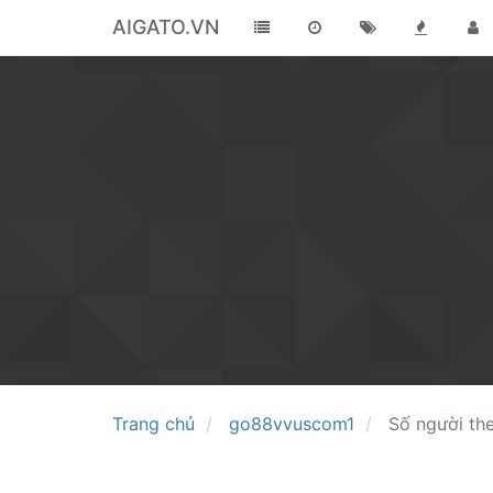
AIGATO.VN
Trang chủ
go88vvuscom1
Số người th