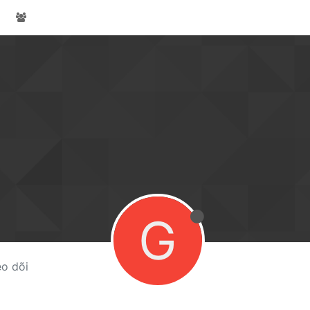
G
eo dõi