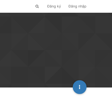
Đăng ký
Đăng nhập