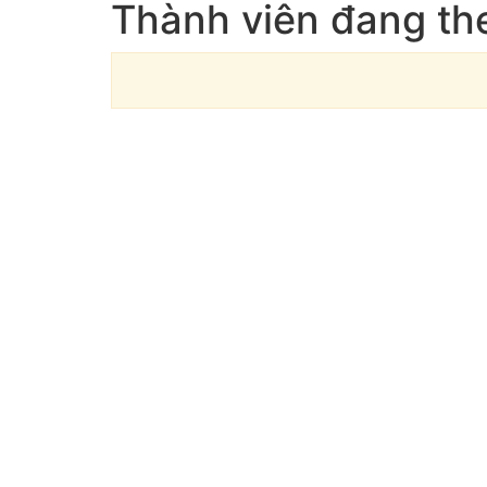
Thành viên đang t