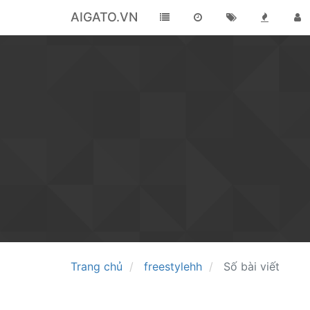
AIGATO.VN
Trang chủ
freestylehh
Số bài viết