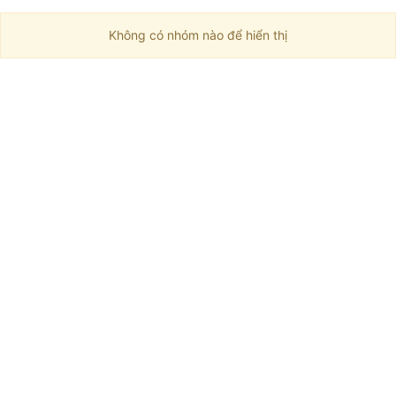
Không có nhóm nào để hiển thị