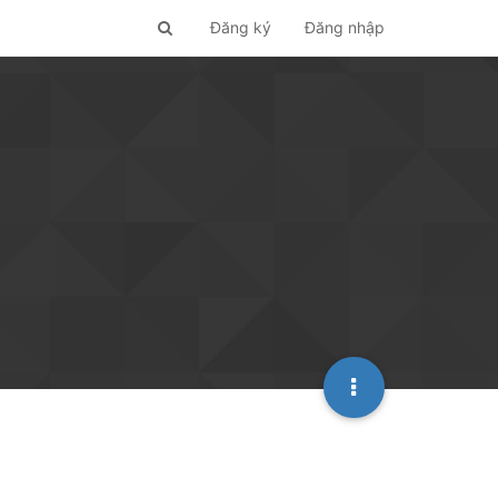
Đăng ký
Đăng nhập