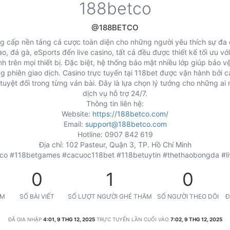
188betco
@188BETCO
 cấp nền tảng cá cược toàn diện cho những người yêu thích sự đa dạ
o, đá gà, eSports đến live casino, tất cả đều được thiết kế tối ưu vớ
 trên mọi thiết bị. Đặc biệt, hệ thống bảo mật nhiều lớp giúp bảo vệ
ng phiên giao dịch. Casino trực tuyến tại 118bet được vận hành bởi 
tuyệt đối trong từng ván bài. Đây là lựa chọn lý tưởng cho những ai
dịch vụ hỗ trợ 24/7.
Thông tin liên hệ:
Website:
https://188betco.com/
Email:
support@188betco.com
Hotline: 0907 842 619
Địa chỉ: 102 Pasteur, Quận 3, TP. Hồ Chí Minh
co #118betgames #cacuoc118bet #118betuytin #thethaobongda #li
0
1
0
ỆM
SỐ BÀI VIẾT
SỐ LƯỢT NGƯỜI GHÉ THĂM
SỐ NGƯỜI THEO DÕI
Đ
ĐÃ GIA NHẬP
4:01, 9 THG 12, 2025
TRỰC TUYẾN LẦN CUỐI VÀO
7:02, 9 THG 12, 2025