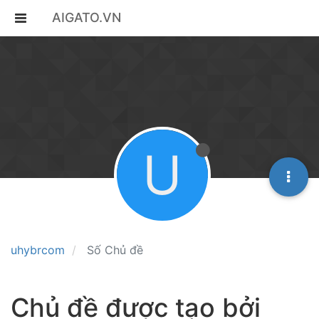
AIGATO.VN
U
uhybrcom
Số Chủ đề
Chủ đề được tạo bởi