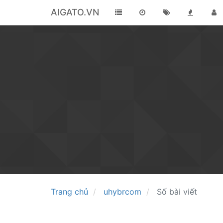
AIGATO.VN
Trang chủ
uhybrcom
Số bài viết