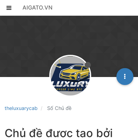
AIGATO.VN
theluxuarycab
Số Chủ đề
Chủ đề được tạo bởi