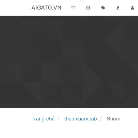
AIGATO.VN
Trang chủ
theluxuarycab
Nhóm