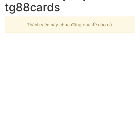
tg88cards
Thành viên này chưa đăng chủ đề nào cả.