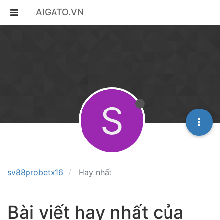
AIGATO.VN
S
sv88probetx16
Hay nhất
Bài viết hay nhất của