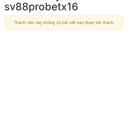
sv88probetx16
Thành viên này không có bài viết nào được tán thành.