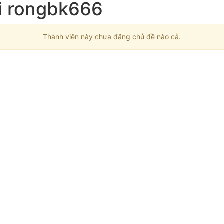
i rongbk666
Thành viên này chưa đăng chủ đề nào cả.