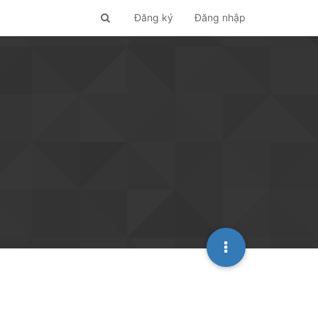
Đăng ký
Đăng nhập