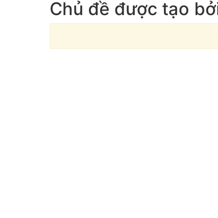
Chủ đề được tạo bở