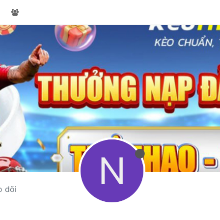
N
o dõi