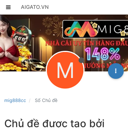
AIGATO.VN
M
mig888cc
Số Chủ đề
Chủ đề được tạo bởi