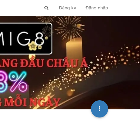
Đăng ký
Đăng nhập