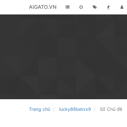
AIGATO.VN
Trang chủ
lucky88betxx9
Số Chủ đề