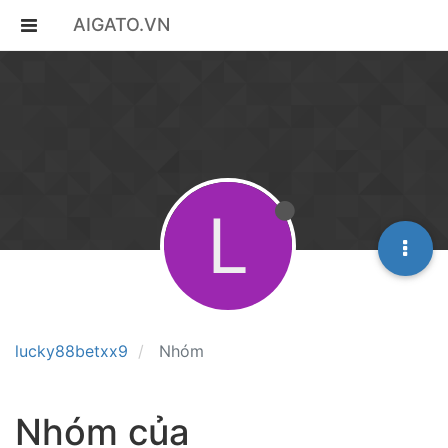
AIGATO.VN
L
lucky88betxx9
Nhóm
Nhóm của