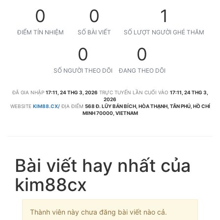
0
0
1
ĐIỂM TÍN NHIỆM
SỐ BÀI VIẾT
SỐ LƯỢT NGƯỜI GHÉ THĂM
0
0
SỐ NGƯỜI THEO DÕI
ĐANG THEO DÕI
ĐÃ GIA NHẬP
17:11, 24 THG 3, 2026
TRỰC TUYẾN LẦN CUỐI VÀO
17:11, 24 THG 3,
2026
WEBSITE
KIM88.CX/
ĐỊA ĐIỂM
568 Đ. LŨY BÁN BÍCH, HÒA THẠNH, TÂN PHÚ, HỒ CHÍ
MINH 70000, VIETNAM
Bài viết hay nhất của
kim88cx
Thành viên này chưa đăng bài viết nào cả.