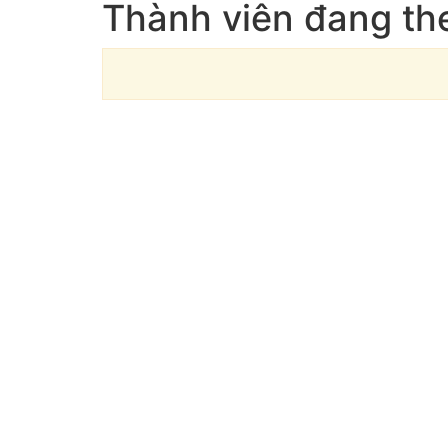
Thành viên đang th