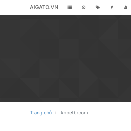
AIGATO.VN
Trang chủ
kbbetbrcom