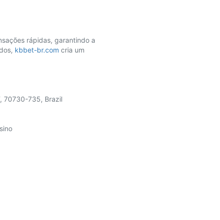
nsações rápidas, garantindo a
ados,
kbbet-br.com
cria um
, 70730-735, Brazil
sino