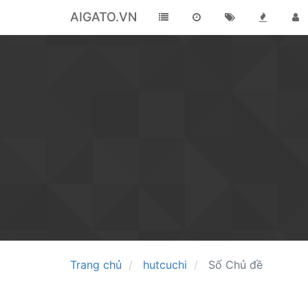
AIGATO.VN
Trang chủ
hutcuchi
Số Chủ đề