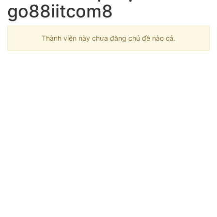
go88iitcom8
Thành viên này chưa đăng chủ đề nào cả.