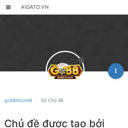
AIGATO.VN
go88iitcom8
Số Chủ đề
Chủ đề được tạo bởi