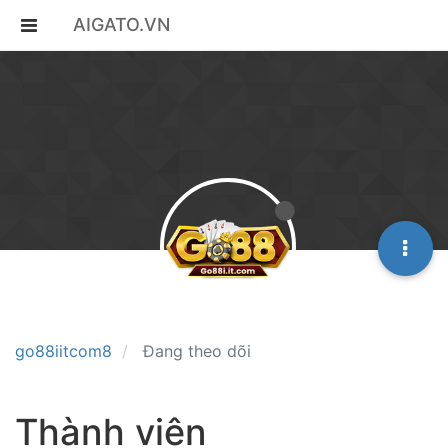
AIGATO.VN
go88iitcom8
Đang theo dõi
Thành viên