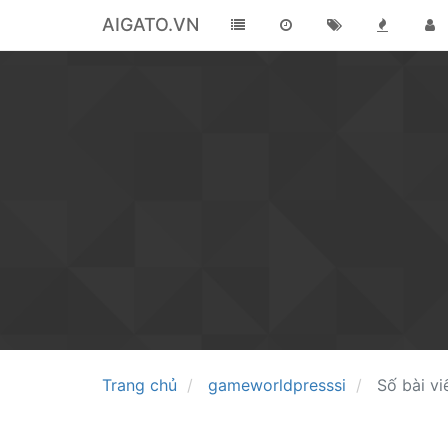
AIGATO.VN
Trang chủ
gameworldpresssi
Số bài vi