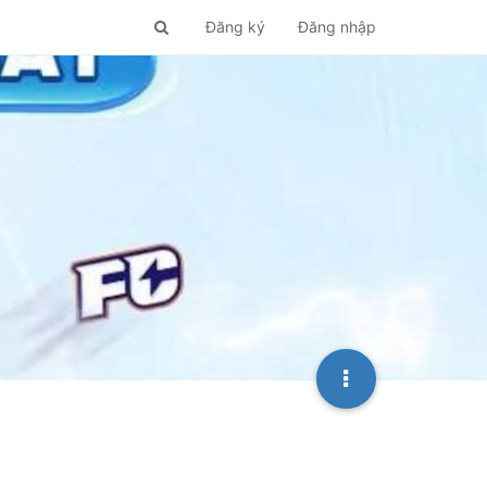
Đăng ký
Đăng nhập