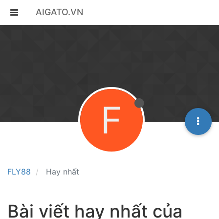
AIGATO.VN
F
FLY88
Hay nhất
Bài viết hay nhất của