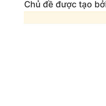
Chủ đề được tạo bở