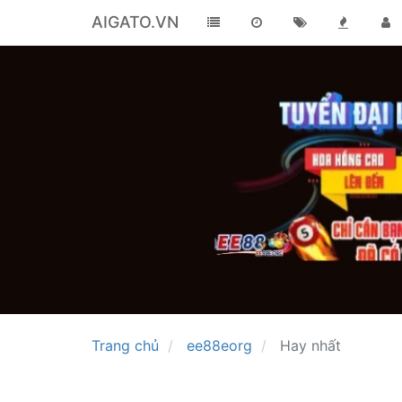
AIGATO.VN
Trang chủ
ee88eorg
Hay nhất