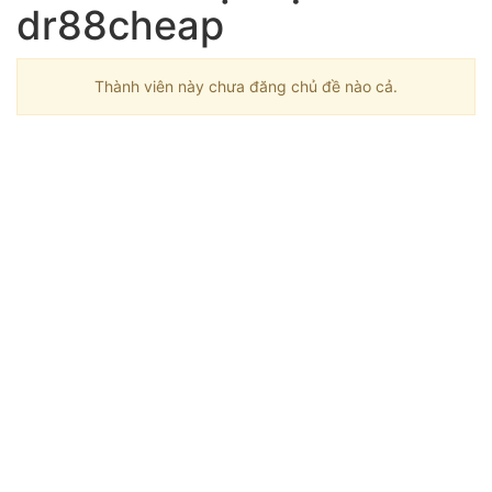
dr88cheap
Thành viên này chưa đăng chủ đề nào cả.