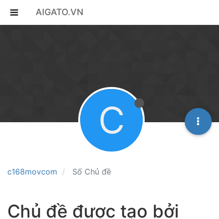
AIGATO.VN
C
c168movcom
Số Chủ đề
Chủ đề được tạo bởi