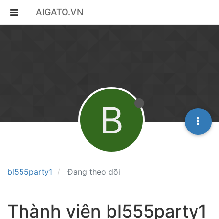
AIGATO.VN
B
bl555party1
Đang theo dõi
Thành viên bl555party1