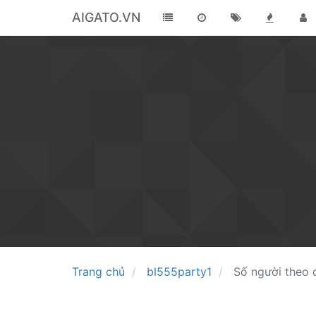
AIGATO.VN
Trang chủ
bl555party1
Số người theo 