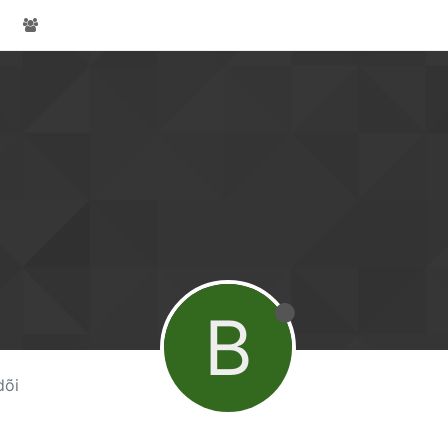
B
dõi