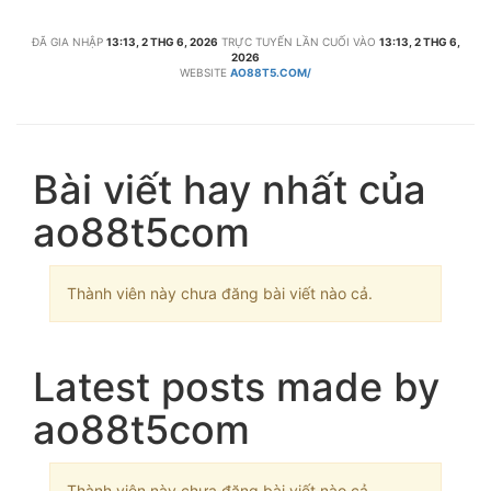
ĐÃ GIA NHẬP
13:13, 2 THG 6, 2026
TRỰC TUYẾN LẦN CUỐI VÀO
13:13, 2 THG 6,
2026
WEBSITE
AO88T5.COM/
Bài viết hay nhất của
ao88t5com
Thành viên này chưa đăng bài viết nào cả.
Latest posts made by
ao88t5com
Thành viên này chưa đăng bài viết nào cả.