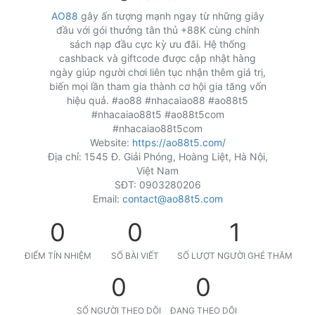
AO88
gây ấn tượng mạnh ngay từ những giây
đầu với gói thưởng tân thủ +88K cùng chính
sách nạp đầu cực kỳ ưu đãi. Hệ thống
cashback và giftcode được cập nhật hàng
ngày giúp người chơi liên tục nhận thêm giá trị,
biến mọi lần tham gia thành cơ hội gia tăng vốn
hiệu quả. #ao88 #nhacaiao88 #ao88t5
#nhacaiao88t5 #ao88t5com
#nhacaiao88t5com
Website:
https://ao88t5.com/
Địa chỉ: 1545 Đ. Giải Phóng, Hoàng Liệt, Hà Nội,
Việt Nam
SĐT: 0903280206
Email:
contact@ao88t5.com
0
0
1
ĐIỂM TÍN NHIỆM
SỐ BÀI VIẾT
SỐ LƯỢT NGƯỜI GHÉ THĂM
0
0
SỐ NGƯỜI THEO DÕI
ĐANG THEO DÕI