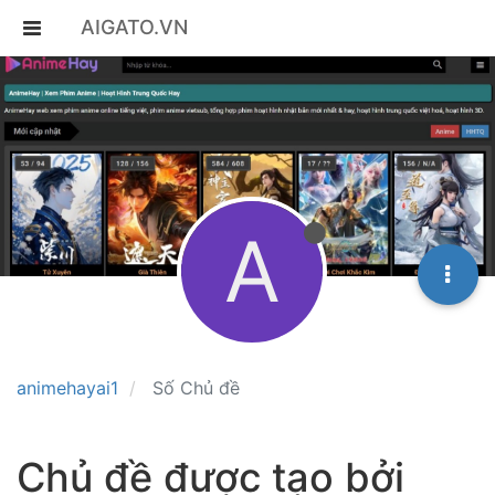
AIGATO.VN
A
animehayai1
Số Chủ đề
Chủ đề được tạo bởi