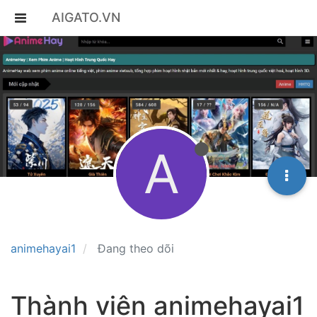
AIGATO.VN
A
animehayai1
Đang theo dõi
Thành viên animehayai1