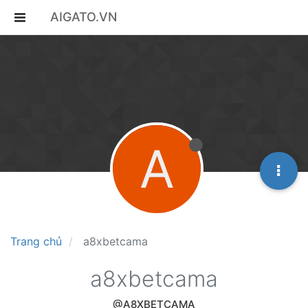
AIGATO.VN
A
Trang chủ
a8xbetcama
a8xbetcama
@A8XBETCAMA