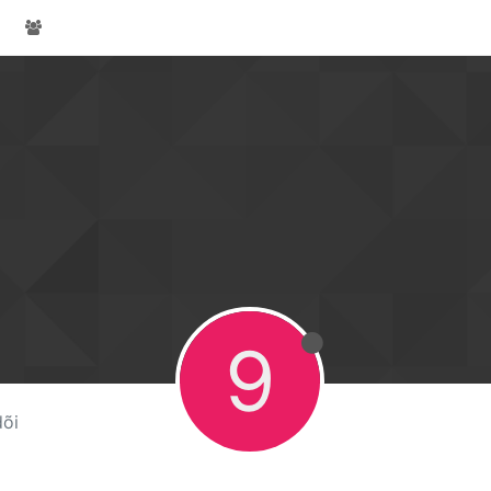
9
dõi