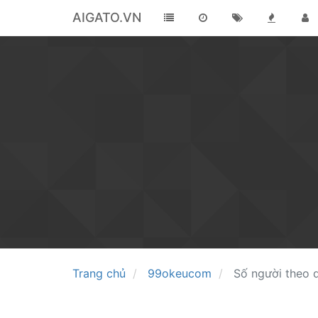
AIGATO.VN
Trang chủ
99okeucom
Số người theo 