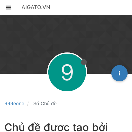
AIGATO.VN
9
999eone
Số Chủ đề
Chủ đề được tạo bởi