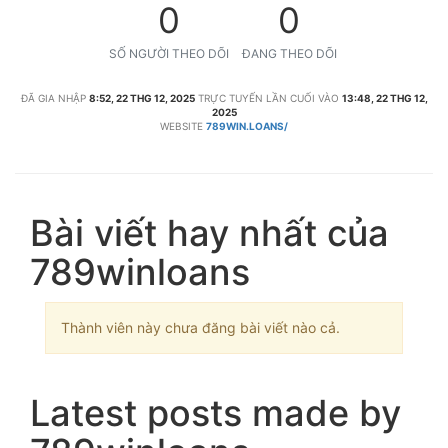
0
0
SỐ NGƯỜI THEO DÕI
ĐANG THEO DÕI
ĐÃ GIA NHẬP
8:52, 22 THG 12, 2025
TRỰC TUYẾN LẦN CUỐI VÀO
13:48, 22 THG 12,
2025
WEBSITE
789WIN.LOANS/
Bài viết hay nhất của
789winloans
Thành viên này chưa đăng bài viết nào cả.
Latest posts made by