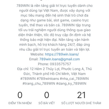
789WIN là nền tảng giải trí trực tuyến dành cho
người dùng tại Việt Nam, được xây dựng với
mục tiêu mang đến hệ sinh thái trò chơi đa
dạng như game bài, slot game, casino trực
tuyến, thể thao và bắn cá. 789WIN tập trung
tối ưu trải nghiệm người dùng thông qua giao
diện thân thiện, tốc độ truy cập ổn định và hệ
thống bảo mật hiện đại. Nền tảng vận hành
minh bạch, hỗ trợ khách hàng 24/7, đáp ứng
nhu cầu giải trí trực tuyến an toàn và tiện lợi.
Website:
https://789win.loans/
Email:
789win.loans@gmail.com
Phone: 0933575757
Địa chỉ: 12 Hẻm 2 Thủy Lợi, Phước Long A, Thủ
Đức, Thành phố Hồ Chí Minh, Việt Nam
#789WIN #789winloans #nha_cai_789WIN
#trang_chu_789WIN #dang_ky_789WIN
0
0
21
ĐIỂM TÍN NHIỆM
SỐ BÀI VIẾT
SỐ LƯỢT NGƯỜI GHÉ THĂM