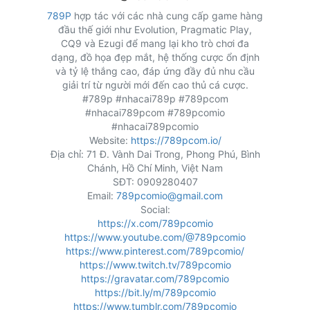
789P
hợp tác với các nhà cung cấp game hàng
đầu thế giới như Evolution, Pragmatic Play,
CQ9 và Ezugi để mang lại kho trò chơi đa
dạng, đồ họa đẹp mắt, hệ thống cược ổn định
và tỷ lệ thắng cao, đáp ứng đầy đủ nhu cầu
giải trí từ người mới đến cao thủ cá cược.
#789p #nhacai789p #789pcom
#nhacai789pcom #789pcomio
#nhacai789pcomio
Website:
https://789pcom.io/
Địa chỉ: 71 Đ. Vành Dai Trong, Phong Phú, Bình
Chánh, Hồ Chí Minh, Việt Nam
SĐT: 0909280407
Email:
789pcomio@gmail.com
Social:
https://x.com/789pcomio
https://www.youtube.com/@789pcomio
https://www.pinterest.com/789pcomio/
https://www.twitch.tv/789pcomio
https://gravatar.com/789pcomio
https://bit.ly/m/789pcomio
https://www.tumblr.com/789pcomio