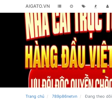
AIGATO.VN
Trang chủ
789p86netvn
Đang theo dõi