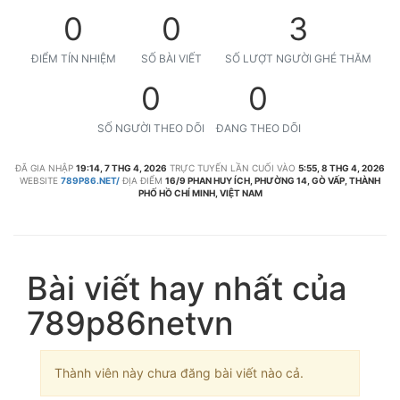
0
0
3
ĐIỂM TÍN NHIỆM
SỐ BÀI VIẾT
SỐ LƯỢT NGƯỜI GHÉ THĂM
0
0
SỐ NGƯỜI THEO DÕI
ĐANG THEO DÕI
ĐÃ GIA NHẬP
19:14, 7 THG 4, 2026
TRỰC TUYẾN LẦN CUỐI VÀO
5:55, 8 THG 4, 2026
WEBSITE
789P86.NET/
ĐỊA ĐIỂM
16/9 PHAN HUY ÍCH, PHƯỜNG 14, GÒ VẤP, THÀNH
PHỐ HỒ CHÍ MINH, VIỆT NAM
Bài viết hay nhất của
789p86netvn
Thành viên này chưa đăng bài viết nào cả.