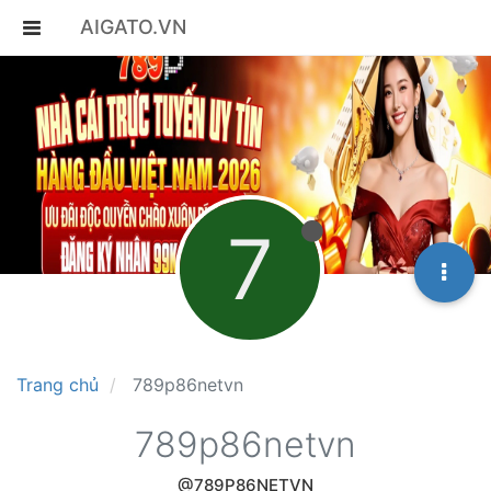
AIGATO.VN
7
Trang chủ
789p86netvn
789p86netvn
@789P86NETVN