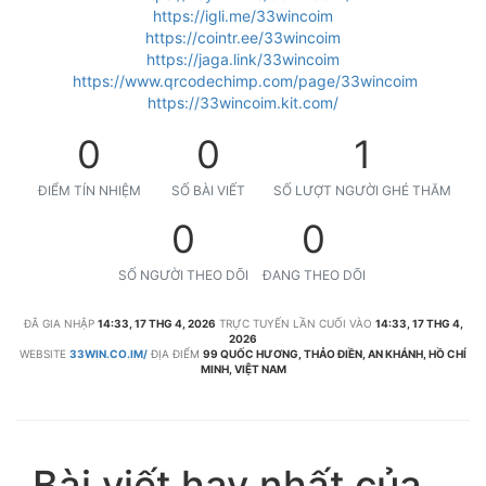
https://igli.me/33wincoim
https://cointr.ee/33wincoim
https://jaga.link/33wincoim
https://www.qrcodechimp.com/page/33wincoim
https://33wincoim.kit.com/
0
0
1
ĐIỂM TÍN NHIỆM
SỐ BÀI VIẾT
SỐ LƯỢT NGƯỜI GHÉ THĂM
0
0
SỐ NGƯỜI THEO DÕI
ĐANG THEO DÕI
ĐÃ GIA NHẬP
14:33, 17 THG 4, 2026
TRỰC TUYẾN LẦN CUỐI VÀO
14:33, 17 THG 4,
2026
WEBSITE
33WIN.CO.IM/
ĐỊA ĐIỂM
99 QUỐC HƯƠNG, THẢO ĐIỀN, AN KHÁNH, HỒ CHÍ
MINH, VIỆT NAM
Bài viết hay nhất của